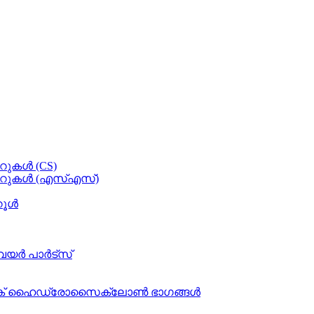
ററുകൾ (CS)
റ്ററുകൾ (എസ്എസ്)
റൂൾ
ർ പാർട്സ്
്റിക് ഹൈഡ്രോസൈക്ലോൺ ഭാഗങ്ങൾ