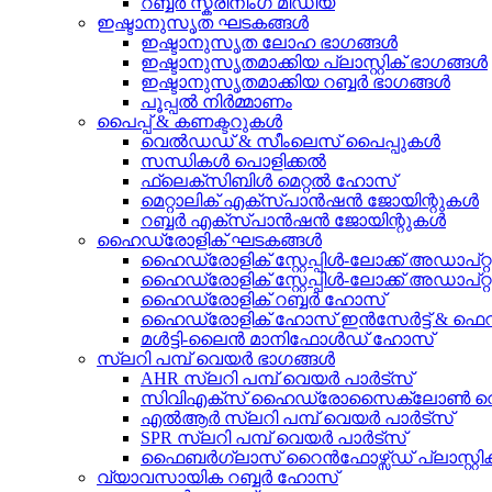
റബ്ബർ സ്ക്രീനിംഗ് മീഡിയ
ഇഷ്ടാനുസൃത ഘടകങ്ങൾ
ഇഷ്ടാനുസൃത ലോഹ ഭാഗങ്ങൾ
ഇഷ്ടാനുസൃതമാക്കിയ പ്ലാസ്റ്റിക് ഭാഗങ്ങൾ
ഇഷ്ടാനുസൃതമാക്കിയ റബ്ബർ ഭാഗങ്ങൾ
പൂപ്പൽ നിർമ്മാണം
പൈപ്പ് & കണക്ടറുകൾ
വെൽഡഡ് & സീംലെസ് പൈപ്പുകൾ
സന്ധികൾ പൊളിക്കൽ
ഫ്ലെക്സിബിൾ മെറ്റൽ ഹോസ്
മെറ്റാലിക് എക്സ്പാൻഷൻ ജോയിന്റുകൾ
റബ്ബർ എക്സ്പാൻഷൻ ജോയിന്റുകൾ
ഹൈഡ്രോളിക് ഘടകങ്ങൾ
ഹൈഡ്രോളിക് സ്റ്റേപ്പിൾ-ലോക്ക് അഡാപ്റ്
ഹൈഡ്രോളിക് സ്റ്റേപ്പിൾ-ലോക്ക് അഡാപ്
ഹൈഡ്രോളിക് റബ്ബർ ഹോസ്
ഹൈഡ്രോളിക് ഹോസ് ഇൻസേർട്ട് & ഫെ
മൾട്ടി-ലൈൻ മാനിഫോൾഡ് ഹോസ്
സ്ലറി പമ്പ് വെയർ ഭാഗങ്ങൾ
AHR സ്ലറി പമ്പ് വെയർ പാർട്സ്
സിവിഎക്സ് ഹൈഡ്രോസൈക്ലോൺ വെയ
എൽആർ സ്ലറി പമ്പ് വെയർ പാർട്സ്
SPR സ്ലറി പമ്പ് വെയർ പാർട്സ്
ഫൈബർഗ്ലാസ് റൈൻഫോഴ്സ്ഡ് പ്ലാസ്റ
വ്യാവസായിക റബ്ബർ ഹോസ്