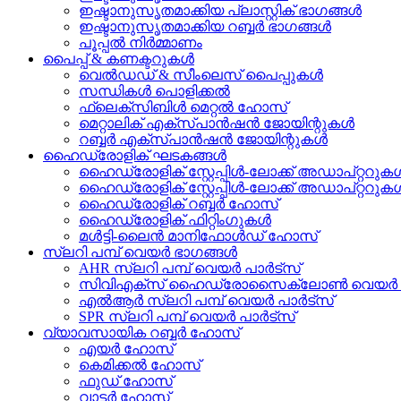
ഇഷ്ടാനുസൃതമാക്കിയ പ്ലാസ്റ്റിക് ഭാഗങ്ങൾ
ഇഷ്ടാനുസൃതമാക്കിയ റബ്ബർ ഭാഗങ്ങൾ
പൂപ്പൽ നിർമ്മാണം
പൈപ്പ് & കണക്ടറുകൾ
വെൽഡഡ് & സീംലെസ് പൈപ്പുകൾ
സന്ധികൾ പൊളിക്കൽ
ഫ്ലെക്സിബിൾ മെറ്റൽ ഹോസ്
മെറ്റാലിക് എക്സ്പാൻഷൻ ജോയിന്റുകൾ
റബ്ബർ എക്സ്പാൻഷൻ ജോയിന്റുകൾ
ഹൈഡ്രോളിക് ഘടകങ്ങൾ
ഹൈഡ്രോളിക് സ്റ്റേപ്പിൾ-ലോക്ക് അഡാപ്റ്ററുകൾ
ഹൈഡ്രോളിക് സ്റ്റേപ്പിൾ-ലോക്ക് അഡാപ്റ്ററ
ഹൈഡ്രോളിക് റബ്ബർ ഹോസ്
ഹൈഡ്രോളിക് ഫിറ്റിംഗുകൾ
മൾട്ടി-ലൈൻ മാനിഫോൾഡ് ഹോസ്
സ്ലറി പമ്പ് വെയർ ഭാഗങ്ങൾ
AHR സ്ലറി പമ്പ് വെയർ പാർട്സ്
സിവിഎക്സ് ഹൈഡ്രോസൈക്ലോൺ വെയർ പ
എൽആർ സ്ലറി പമ്പ് വെയർ പാർട്സ്
SPR സ്ലറി പമ്പ് വെയർ പാർട്സ്
വ്യാവസായിക റബ്ബർ ഹോസ്
എയർ ഹോസ്
കെമിക്കൽ ഹോസ്
ഫുഡ് ഹോസ്
വാട്ടർ ഹോസ്