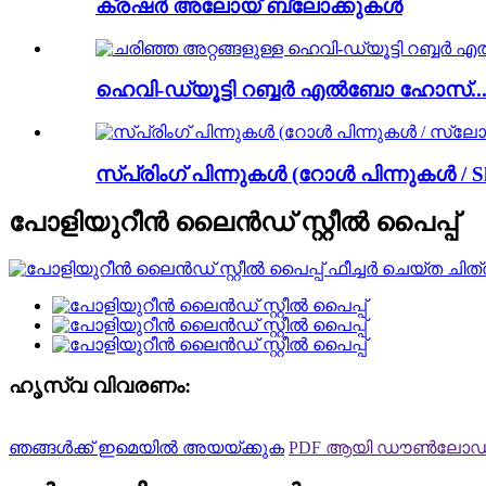
ക്രഷർ അലോയ് ബ്ലോക്കുകൾ
ഹെവി-ഡ്യൂട്ടി റബ്ബർ എൽബോ ഹോസ്..
സ്പ്രിംഗ് പിന്നുകൾ (റോൾ പിന്നുകൾ / Sl.
പോളിയുറീൻ ലൈൻഡ് സ്റ്റീൽ പൈപ്പ്
ഹൃസ്വ വിവരണം:
ഞങ്ങൾക്ക് ഇമെയിൽ അയയ്ക്കുക
PDF ആയി ഡൗൺലോഡ്