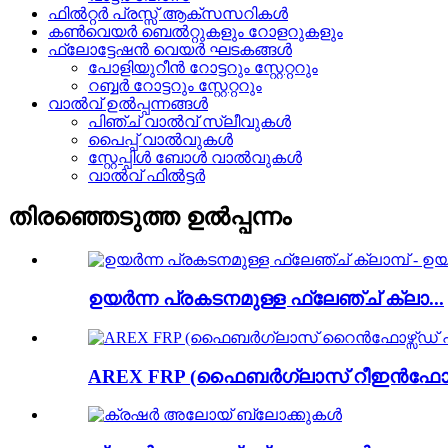
ഫിൽറ്റർ പ്രസ്സ് ആക്‌സസറികൾ
കൺവെയർ ബെൽറ്റുകളും റോളറുകളും
ഫ്ലോട്ടേഷൻ വെയർ ഘടകങ്ങൾ
പോളിയുറീൻ റോട്ടറും സ്റ്റേറ്ററും
റബ്ബർ റോട്ടറും സ്റ്റേറ്ററും
വാൽവ് ഉൽപ്പന്നങ്ങൾ
പിഞ്ച് വാൽവ് സ്ലീവുകൾ
പൈപ്പ് വാൽവുകൾ
സ്റ്റേപ്പിൾ ബോൾ വാൽവുകൾ
വാൽവ് ഫിൽട്ടർ
തിരഞ്ഞെടുത്ത ഉൽപ്പന്നം
ഉയർന്ന പ്രകടനമുള്ള ഫ്ലേഞ്ച് ക്ലാ...
AREX FRP (ഫൈബർഗ്ലാസ് റീഇൻഫോ.