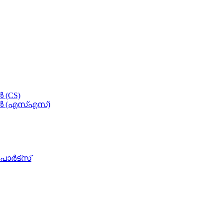
 (CS)
ുകൾ (എസ്എസ്)
ാർട്സ്