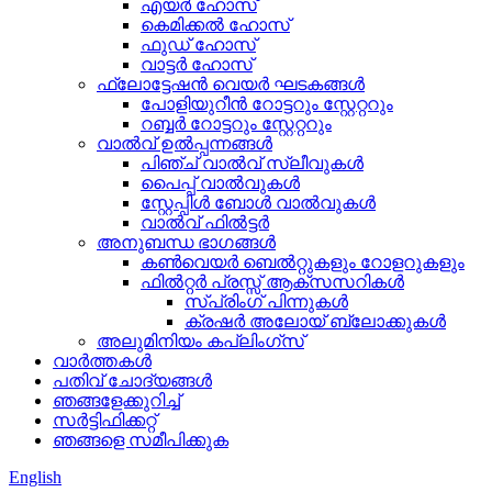
എയർ ഹോസ്
കെമിക്കൽ ഹോസ്
ഫുഡ് ഹോസ്
വാട്ടർ ഹോസ്
ഫ്ലോട്ടേഷൻ വെയർ ഘടകങ്ങൾ
പോളിയുറീൻ റോട്ടറും സ്റ്റേറ്ററും
റബ്ബർ റോട്ടറും സ്റ്റേറ്ററും
വാൽവ് ഉൽപ്പന്നങ്ങൾ
പിഞ്ച് വാൽവ് സ്ലീവുകൾ
പൈപ്പ് വാൽവുകൾ
സ്റ്റേപ്പിൾ ബോൾ വാൽവുകൾ
വാൽവ് ഫിൽട്ടർ
അനുബന്ധ ഭാഗങ്ങൾ
കൺവെയർ ബെൽറ്റുകളും റോളറുകളും
ഫിൽറ്റർ പ്രസ്സ് ആക്‌സസറികൾ
സ്പ്രിംഗ് പിന്നുകൾ
ക്രഷർ അലോയ് ബ്ലോക്കുകൾ
അലുമിനിയം കപ്ലിംഗ്സ്
വാർത്തകൾ
പതിവ് ചോദ്യങ്ങൾ
ഞങ്ങളേക്കുറിച്ച്
സർട്ടിഫിക്കറ്റ്
ഞങ്ങളെ സമീപിക്കുക
English