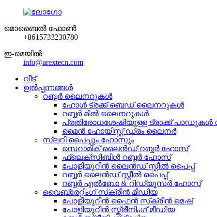
മൊബൈൽ ഫോൺ
+8615733230780
ഇ-മെയിൽ
info@arextecn.com
വീട്
ഉൽപ്പന്നങ്ങൾ
റബ്ബർ ലൈനറുകൾ
ഹോൾ ട്രക്ക് ബെഡ് ലൈനറുകൾ
റബ്ബർ മിൽ ലൈനറുകൾ
പ്രതിരോധശേഷിയുള്ള ട്രാക്ക് പാഡുകൾ ധ
മൈൻ ഹോയിസ്റ്റ് ഡ്രം ലൈനർ
സ്ലറി പൈപ്പും ഹോസും
സെറാമിക് ലൈൻഡ് റബ്ബർ ഹോസ്
ഫ്ലെക്സിബിൾ റബ്ബർ ഹോസ്
പോളിയുറീൻ ലൈൻഡ് സ്റ്റീൽ പൈപ്പ്
റബ്ബർ ലൈൻഡ് സ്റ്റീൽ പൈപ്പ്
റബ്ബർ എൽബോ & റിഡ്യൂസർ ഹോസ്
വൈബ്രേറ്റിംഗ് സ്‌ക്രീൻ മീഡിയ
പോളിയുറീൻ ഫൈൻ സ്‌ക്രീൻ മെഷ്
പോളിയുറീൻ സ്ക്രീനിംഗ് മീഡിയ