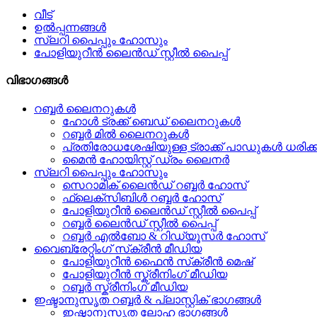
വീട്
ഉൽപ്പന്നങ്ങൾ
സ്ലറി പൈപ്പും ഹോസും
പോളിയുറീൻ ലൈൻഡ് സ്റ്റീൽ പൈപ്പ്
വിഭാഗങ്ങൾ
റബ്ബർ ലൈനറുകൾ
ഹോൾ ട്രക്ക് ബെഡ് ലൈനറുകൾ
റബ്ബർ മിൽ ലൈനറുകൾ
പ്രതിരോധശേഷിയുള്ള ട്രാക്ക് പാഡുകൾ ധരിക്
മൈൻ ഹോയിസ്റ്റ് ഡ്രം ലൈനർ
സ്ലറി പൈപ്പും ഹോസും
സെറാമിക് ലൈൻഡ് റബ്ബർ ഹോസ്
ഫ്ലെക്സിബിൾ റബ്ബർ ഹോസ്
പോളിയുറീൻ ലൈൻഡ് സ്റ്റീൽ പൈപ്പ്
റബ്ബർ ലൈൻഡ് സ്റ്റീൽ പൈപ്പ്
റബ്ബർ എൽബോ & റിഡ്യൂസർ ഹോസ്
വൈബ്രേറ്റിംഗ് സ്‌ക്രീൻ മീഡിയ
പോളിയുറീൻ ഫൈൻ സ്‌ക്രീൻ മെഷ്
പോളിയുറീൻ സ്ക്രീനിംഗ് മീഡിയ
റബ്ബർ സ്ക്രീനിംഗ് മീഡിയ
ഇഷ്ടാനുസൃത റബ്ബർ & പ്ലാസ്റ്റിക് ഭാഗങ്ങൾ
ഇഷ്ടാനുസൃത ലോഹ ഭാഗങ്ങൾ